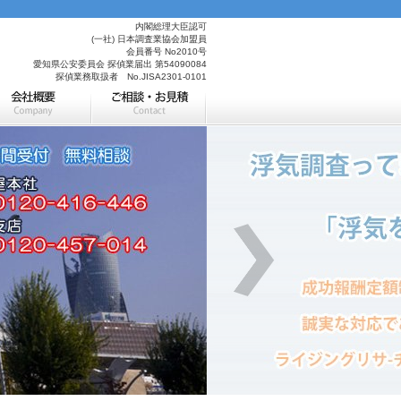
内閣総理大臣認可
(一社) 日本調査業協会加盟員
会員番号 No2010号
愛知県公安委員会 探偵業届出 第54090084
探偵業務取扱者 No.JISA2301-0101