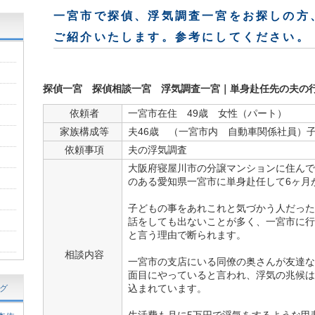
一宮市で探偵、浮気調査一宮をお探しの方
ご紹介いたします。参考にしてください。
探偵一宮
探偵相談一宮
浮気調査一宮
｜単身赴任先の夫の
依頼者
一宮市在住 49歳 女性（パート）
家族構成等
夫46歳 （一宮市内 自動車関係社員）
依頼事項
夫の浮気調査
大阪府寝屋川市の分譲マンションに住んで
のある愛知県一宮市に単身赴任して6ヶ月
子どもの事をあれこれと気づかう人だった
話をしても出ないことが多く、一宮市に行
と言う理由で断られます。
相談内容
一宮市の支店にいる同僚の奥さんが友達な
面目にやっていると言われ、浮気の兆候は
込まれています。
グ