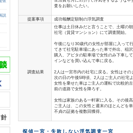
生活費も月に5万円で浮気をするような甲
査依
査をお願いしたい。
画説
提案事項
成功報酬定額制の浮気調査
仕事は土日休みだと言うことで、土曜の朝
社宅（賃貸マンション）にて調査開始。
午後になり30歳代の女性が部屋に入って
てきて社宅駐車場にあった車で外出、稲沢
購入、アピタの駐車場で女性のみ下車して
インなどを買い込んで車に戻る。
調査結果
2人は一宮市内の社宅に戻る。女性はその
次の日の午後5時頃、2人はご主人の社宅
女性を乗せた車はご主人の運転で比較的古
前の道路で女性を降ろす。
女性は家族のある一軒家に入る。その後高
ご主人は、この女性と週末のほとんどを単
不貞の証拠を複数回獲得。
探偵一宮
・失敗しない浮気調査一宮