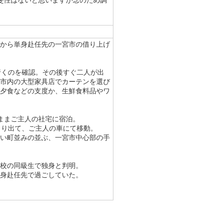
斐性はないと思いますが念のため調
から単身赴任先の一宮市の借り上げ
行くのを確認。その後すぐ二人が出
市内の大型家具店でカーテンを選び
夕食などの支度か、生鮮食料品やワ
ままご主人の社宅に宿泊。
より出て、ご主人の車にて移動。
い町並みの並ぶ、一宮市中心部の手
校の同級生で独身と判明。
身赴任先で過ごしていた。