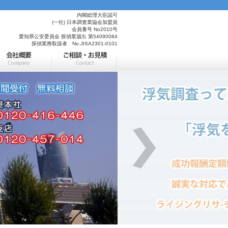
内閣総理大臣認可
(一社) 日本調査業協会加盟員
会員番号 No2010号
愛知県公安委員会 探偵業届出 第54090084
探偵業務取扱者 No.JISA2301-0101