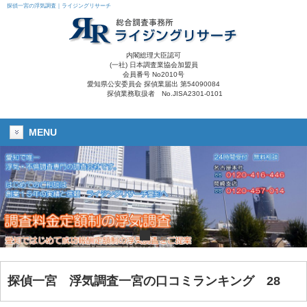
探偵一宮の浮気調査｜ライジングリサーチ
内閣総理大臣認可
(一社) 日本調査業協会加盟員
会員番号 No2010号
愛知県公安委員会 探偵業届出 第54090084
探偵業務取扱者 No.JISA2301-0101
MENU
探偵一宮 浮気調査一宮の口コミランキング 28