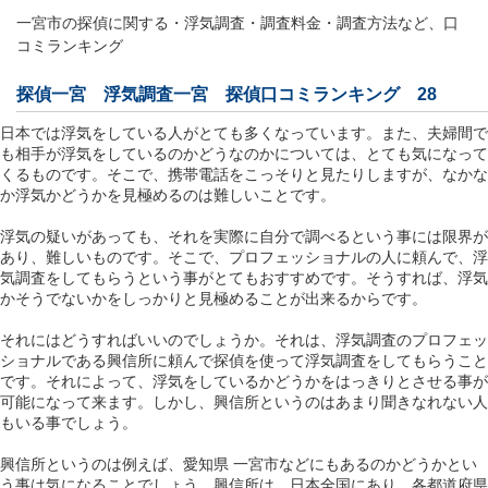
一宮市の探偵に関する・浮気調査・調査料金・調査方法など、口
コミランキング
探偵一宮
浮気調査一宮
探偵口コミランキング 28
日本では浮気をしている人がとても多くなっています。また、夫婦間で
も相手が浮気をしているのかどうなのかについては、とても気になって
くるものです。そこで、携帯電話をこっそりと見たりしますが、なかな
か浮気かどうかを見極めるのは難しいことです。
浮気の疑いがあっても、それを実際に自分で調べるという事には限界が
あり、難しいものです。そこで、プロフェッショナルの人に頼んで、浮
気調査をしてもらうという事がとてもおすすめです。そうすれば、浮気
かそうでないかをしっかりと見極めることが出来るからです。
それにはどうすればいいのでしょうか。それは、浮気調査のプロフェッ
ショナルである興信所に頼んで探偵を使って浮気調査をしてもらうこと
です。それによって、浮気をしているかどうかをはっきりとさせる事が
可能になって来ます。しかし、興信所というのはあまり聞きなれない人
もいる事でしょう。
興信所というのは例えば、愛知県 一宮市などにもあるのかどうかとい
う事は気になることでしょう。興信所は、日本全国にあり、各都道府県