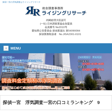
探偵一宮の浮気調査はライジングリサーチ
内閣総理大臣認可
(一社) 日本調査業協会加盟員
会員番号 No2010号
愛知県公安委員会 探偵業届出 第54090084
探偵業務取扱者 No.JISA2301-0101
MENU
探偵一宮 浮気調査一宮の口コミランキング 9