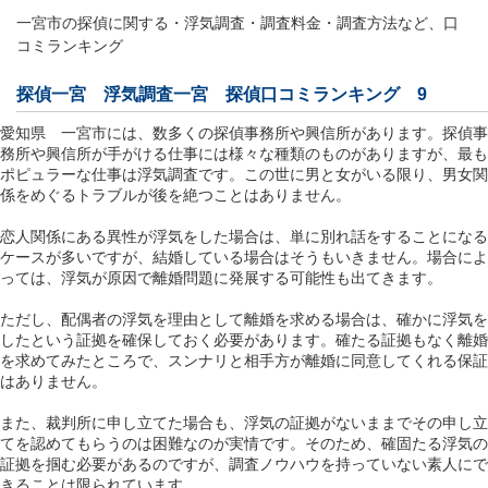
一宮市の探偵に関する・浮気調査・調査料金・調査方法など、口
コミランキング
探偵一宮
浮気調査一宮
探偵口コミランキング 9
愛知県 一宮市には、数多くの探偵事務所や興信所があります。探偵事
務所や興信所が手がける仕事には様々な種類のものがありますが、最も
ポピュラーな仕事は浮気調査です。この世に男と女がいる限り、男女関
係をめぐるトラブルが後を絶つことはありません。
恋人関係にある異性が浮気をした場合は、単に別れ話をすることになる
ケースが多いですが、結婚している場合はそうもいきません。場合によ
っては、浮気が原因で離婚問題に発展する可能性も出てきます。
ただし、配偶者の浮気を理由として離婚を求める場合は、確かに浮気を
したという証拠を確保しておく必要があります。確たる証拠もなく離婚
を求めてみたところで、スンナリと相手方が離婚に同意してくれる保証
はありません。
また、裁判所に申し立てた場合も、浮気の証拠がないままでその申し立
てを認めてもらうのは困難なのが実情です。そのため、確固たる浮気の
証拠を掴む必要があるのですが、調査ノウハウを持っていない素人にで
きることは限られています。