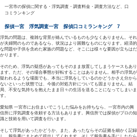
一宮市の探偵に関する・浮気調査・調査料金・調査方法など、口
コミランキング
探偵一宮
浮気調査一宮
探偵口コミランキング 7
浮気の問題は、複雑な背景が絡んでいるものも少なくありません。それ
が夫婦間のものであるなら、状況はより困難なものになります。経済的
な問題や子供を含めた家族の問題など、そこには様々な要因が立ちはだ
かります。
そのため、浮気の疑惑があってもそのまま放置してしまうケースもあり
ます。ただ、その場合事態が好転することはありません。相手の浮気が
疑われるような場面でも、本当に浮気をしているのかどうかさえ分から
ないといった状態では、今後の対処方針についても固まりません。結
局、不安な気持ちを抱えたまま日々の生活を送ることになってしまいま
す。
愛知県 一宮市にお住まいでこうした悩みをお持ちなら、一宮市内の興
信所に浮気調査を依頼する方法もあります。興信所では探偵がプロの知
識と技術を用いて調査を行います。
そして浮気があったかどうか、また、あったならその証拠を細かく記録
し、報告書にまとめて提出してくれます。そして報告書を手にしたなら