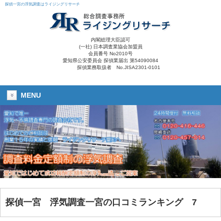
探偵一宮の浮気調査はライジングリサーチ
内閣総理大臣認可
(一社) 日本調査業協会加盟員
会員番号 No2010号
愛知県公安委員会 探偵業届出 第54090084
探偵業務取扱者 No.JISA2301-0101
MENU
探偵一宮 浮気調査一宮の口コミランキング 7