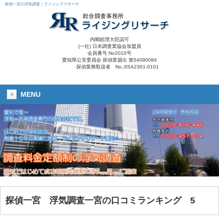
探偵一宮の浮気調査｜ライジングリサーチ
内閣総理大臣認可
(一社) 日本調査業協会加盟員
会員番号 No2010号
愛知県公安委員会 探偵業届出 第54090084
探偵業務取扱者 No.JISA2301-0101
MENU
探偵一宮 浮気調査一宮の口コミランキング 5