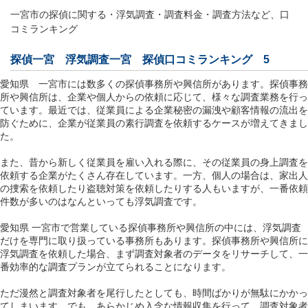
一宮市の探偵に関する・浮気調査・調査料金・調査方法など、口
コミランキング
探偵一宮
浮気調査一宮
探偵口コミランキング 5
愛知県 一宮市には数多くの探偵事務所や興信所があります。探偵事務
所や興信所は、企業や個人からの依頼に応じて、様々な調査業務を行っ
ています。最近では、従業員による企業秘密の漏洩や顧客情報の流出を
防ぐために、企業が従業員の素行調査を依頼するケースが増えてきまし
た。
また、昔から新しく従業員を雇い入れる際に、その従業員の身上調査を
依頼する企業がたくさん存在しています。一方、個人の場合は、家出人
の捜索を依頼したり盗聴対策を依頼したりする人もいますが、一番依頼
件数が多いのはなんといっても浮気調査です。
愛知県 一宮市で営業している探偵事務所や興信所の中には、浮気調査
だけを専門に取り扱っている事務所もあります。探偵事務所や興信所に
浮気調査を依頼した場合、まず調査対象者のデータをリサーチして、一
番効率的な調査プランが立てられることになります。
ただ漫然と調査対象者を尾行したとしても、時間ばかりが無駄にかかっ
てしまいます。でも、あらかじめ入念な情報収集を行って、調査対象者