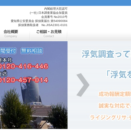
内閣総理大臣認可
(一社) 日本調査業協会加盟員
会員番号 No2010号
愛知県公安委員会 探偵業届出 第54090084
探偵業務取扱者 No.JISA2301-0101