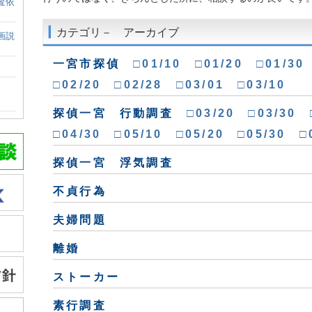
査依
カテゴリ－ アーカイブ
画説
一宮市探偵
□01/10
□01/20
□01/30
□02/20
□02/28
□03/01
□03/10
探偵一宮 行動調査
□03/20
□03/30
□04/30
□05/10
□05/20
□05/30
□
探偵一宮 浮気調査
不貞行為
夫婦問題
離婚
ストーカー
素行調査