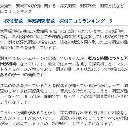
愛知県 安城市の探偵に関する・浮気調査・調査料金・調査方法など、
口コミランキング
探偵安城
浮気調査安城
探偵口コミランキング 6
大手探偵社の拠点が愛知県 安城市には設けられています。この探偵社
では、各相談内容に応じて合理的な調査方法を提案しているのが特徴で
す。例えば浮気調査の場合には、現在の状況を聞き取った上で調査の難
易度別に料金を提案しています。
調査料金をホームページに記載していませんが、
概ね１時間につき５万
円が相場
になっています。最近ではメールを通じて浮気相手とコンタク
トをとるケースが増えており、調査の難しさも状況によって大幅に差が
あるのが一つの傾向です。
浮気の疑念を持っていることを配偶者が知っているか否かによって、調
査のしやすさは実際変化します。警戒心を持たれてしまうと、調査が難
しくなってしまうのが一般的です。従って、この場合調査費用もかさむ
ようになります。
こういった傾向があることから、浮気調査は出来るだけ早目に相談をし
た方がメリットが大きいです。一度疑いを抱いてしまうとすべての行動
が怪しく思えてしまうため、精神衛生上もマイナスになります。