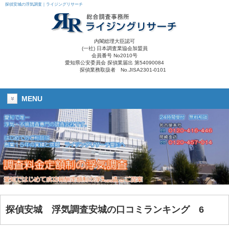
探偵安城の浮気調査｜ライジングリサーチ
内閣総理大臣認可
(一社) 日本調査業協会加盟員
会員番号 No2010号
愛知県公安委員会 探偵業届出 第54090084
探偵業務取扱者 No.JISA2301-0101
MENU
探偵安城 浮気調査安城の口コミランキング 6