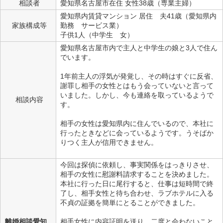
相談者
愛知県名古屋市在住 女性38歳（専業主婦）
愛知県内賃貸マンション 居住 夫41歳（愛知県内
家族構成等
勤務 サービス業）
子供1人（中学生 女）
愛知県名古屋市内で主人と中学生の娘と3人で住ん
でいます。
1年前主人の浮気が発覚し、その時はすぐに反省、
謝罪し相手の女性とはもう会っていないと言って
いました。しかし、今も連絡を取っているようで
相談内容
す。
相手の女性は愛知県内に住んでいるので、本社に
行ったときなどに会っているようです。うそばか
りつく主人が信用できません。
今回は探偵に依頼し、事実関係をはっきりさせ、
相手の女性に慰謝料請求することを決めました。
本社に行った日に尾行すると、仕事は短時間で終
了し、相手女性と待ち合わせ、ラブホテルに入る
不貞の証拠を簡単にとることができました。
離婚相談愛知
相手女性に内容証明を送り、二度と会わないこと