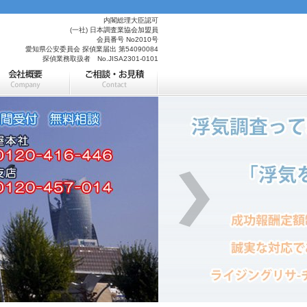
内閣総理大臣認可
(一社) 日本調査業協会加盟員
会員番号 No2010号
愛知県公安委員会 探偵業届出 第54090084
探偵業務取扱者 No.JISA2301-0101