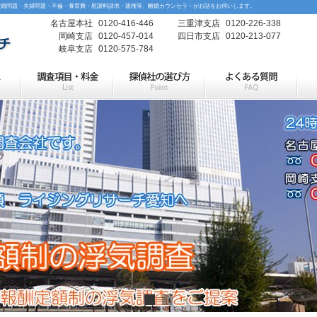
離婚問題・夫婦問題・不倫・養育費・慰謝料請求・親権等、離婚カウンセラ－がお話をお伺いします。
名古屋本社
0120-416-446
三重津支店
0120-226-338
岡崎支店
0120-457-014
四日市支店
0120-213-077
岐阜支店
0120-575-784