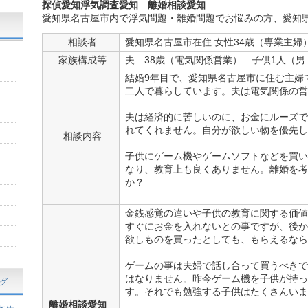
探偵愛知
浮気調査愛知
離婚相談愛知
愛知県名古屋市内で浮気問題・離婚問題でお悩みの方、愛知
相談者
愛知県名古屋市在住 女性34歳（専業主婦
家族構成等
夫 38歳（電気関係営業） 子供1人（男
結婚9年目で、愛知県名古屋市に住む主婦
二人で暮らしています。夫は電気関係の営
夫は経済的に苦しいのに、お金にルーズで
れてくれません。自分が欲しい物を優先し
相談内容
子供にゲーム機やゲームソフトなどを買い
なり、教育上も良くありません。離婚を考
か？
金銭感覚の違いや子供の教育に関する価値
すぐにお金を入れないとの事ですが、後か
欲しものを買ったとしても、もらえるなら
ゲームの事は夫婦で話し合って買うべきで
はなりません。昨今ゲーム機を子供が持っ
グ
す。それでも勉強する子供はたくさんいま
離婚相談愛知