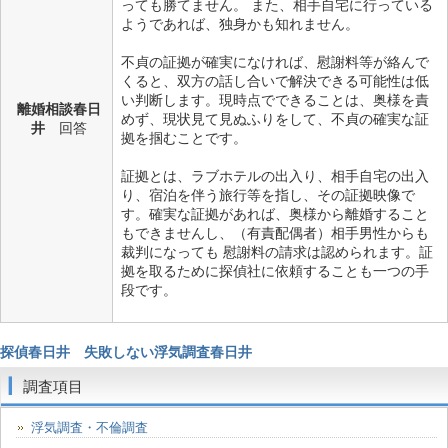
っても勝てません。 また、相手自宅に行っている
ようであれば、独身かも知れません。
不貞の証拠が確実になければ、慰謝料等が絡んで
くると、双方の話し合いで解決できる可能性は低
い判断します。現時点でできることは、奥様を責
離婚相談春日
めず、現状見て見ぬふりをして、不貞の確実な証
井
回答
拠を掴むことです。
証拠とは、ラブホテルの出入り、相手自宅の出入
り、宿泊を伴う旅行等を指し、その証拠映像で
す。確実な証拠があれば、奥様から離婚すること
もできませんし、（有責配偶者）相手男性からも
裁判になっても 慰謝料の請求は認められます。証
拠を取るために探偵社に依頼することも一つの手
段です。
探偵春日井 失敗しない浮気調査春日井
調査項目
浮気調査・不倫調査