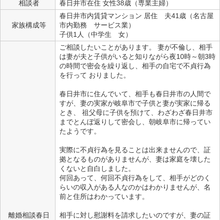
相談者
春日井市在住 女性38歳（専業主婦）
春日井市内賃貸マンション 居住 夫41歳（名古屋
家族構成等
市内勤務 サービス業）
子供1人（中学生 女）
ご相談したいことがあります。 妻が不倫し、相手
は妻が夫と子供がいると知りながら夜10時～朝3時
の時間で密会を繰り返し、相手の自宅で不貞行為
を行って おりました。
春日井市に住んでいて、相手も春日井市の人間で
すが、妻の実家が岐阜市で子供と妻が実家に帰る
とき、 祖父母に子供を預けて、わざわざ春日井市
までとんぼ返りして密会し、朝岐阜市に帰ってい
たようです。
実際に不貞行為を見ることは出来ませんので、証
拠となるものがありませんが、妻は家庭を壊した
くないと自白しました。
何回あって、何回不貞行為をして、相手がどのく
らいの収入がある人なのかはわかりませんが、名
前と住所はわかっています。
離婚相談春日
相手に対し慰謝料を請求したいのですが、妻の証