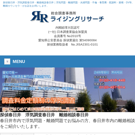
探偵春日井・浮気調査春日井・離婚相談春日井｜浮気問題・離婚問題・夫婦問題・不倫・養育費・慰謝料・親権・DV等、
離婚カウンセラ－がお話をお伺いします。
内閣総理大臣認可
(一社) 日本調査業協会加盟員
会員番号 No2010号
愛知県公安委員会 探偵業届出 第54090084
探偵業務取扱者 No.JISA2301-0101
MENU
探偵春日井
浮気調査春日井
離婚相談春日井
春日井市内で浮気問題・離婚問題でお悩みの方、春日井市内の離婚相談
をご紹介いたします。