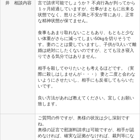
井 相談内容
言で請求可能でしょうか？ 不貞行為が判ってから
１ヶ月経過していますが、仕事がまともに出来る
状態でなく、怒りと不満と不安が常にあり、正常
な精神状態が保てません。
食事もあまり取れないこともあり、もともと少な
い体重がさらに減ってしまい50kgを切りそうで
す。妻のことは愛していますし、子供が3人いて離
婚は絶対にしたくないのですが、とても泣き寝入
りできる気分ではありません。
相手を殺してやりたいとも考えるほどです。（実
際に殺しはしませんが・・・） 妻と二度と会わな
いようにさせたいし、相手にも反省してもらいた
いです。
良い方法があれば教えてください。宜しくお願い
致します。
ご質問の件ですが、奥様の状況は少し深刻です
ね。
奥様の証言で慰謝料請求は可能ですが、相手が認
めなければ、確実な証拠がなければ、裁判等にな