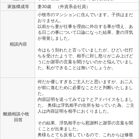
家族構成等
妻30歳 （外資系会社員）
小牧市のマンションに住んでいます。子供はまだ
おりません。
以前から妻が仕事を理由に外出する事が増え、あ
る日この事について口論になった結果、妻の浮気
が発覚しました。
相談内容
今はもう別れたと言っていましたが、ひどい仕打
ちを受けたようで、相手に対し怒りがこみ上げど
うにか謝罪の言葉を聞けないのかと悩んでいまし
た。私ができることは無いでしょうか。
何だか優しすぎるご主人だと思いますが、お二人
が前に進むために必要なことだと判断いたしまし
た。
内容証明を送ってみては？とアドバイスをしまし
た。 奥様は浮気相手の住所を知っていた為、ご主
人は内容証明を相手におくりました。
離婚相談小牧
回答
その結果、浮気相手から慰謝料と謝罪の言葉を聞
くことが出来ました。
奥様もとても反省しているので、これからは修復