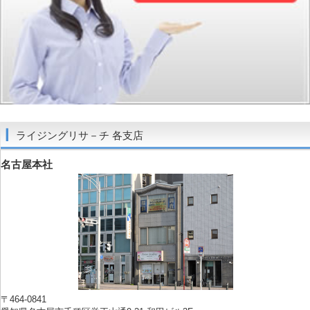
ライジングリサ－チ 各支店
名古屋本社
〒464-0841