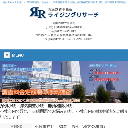
探偵愛知（名古屋）・浮気調査愛知（名古屋）の調査事務所 浮気調査は成功報酬定額制 料金後払い 無料相談 24時間受付
内閣総理大臣認可
(一社) 日本調査業協会加盟員
会員番号 No2010号
愛知県公安委員会 探偵業届出 第54090084
探偵業務取扱者 No.JISA2301-0101
MENU
探偵小牧
浮気調査小牧
離婚相談小牧
小牧市内で浮気・夫婦問題でお悩みの方、小牧市内の離婚相談をご紹介
いたします。
相談者
小牧市在住 33歳 男性（地方公務員）