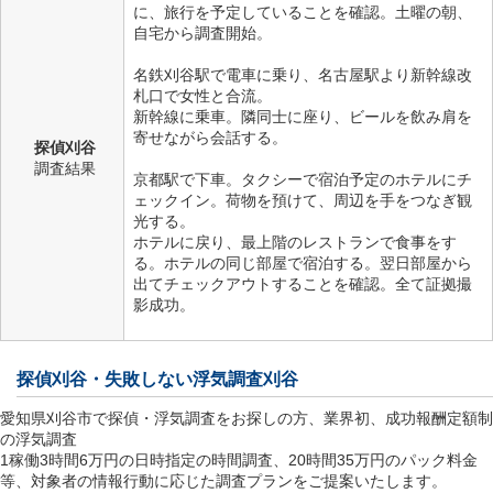
に、旅行を予定していることを確認。土曜の朝、
自宅から調査開始。
名鉄刈谷駅で電車に乗り、名古屋駅より新幹線改
札口で女性と合流。
新幹線に乗車。隣同士に座り、ビールを飲み肩を
寄せながら会話する。
探偵刈谷
調査結果
京都駅で下車。タクシーで宿泊予定のホテルにチ
ェックイン。荷物を預けて、周辺を手をつなぎ観
光する。
ホテルに戻り、最上階のレストランで食事をす
る。ホテルの同じ部屋で宿泊する。翌日部屋から
出てチェックアウトすることを確認。全て証拠撮
影成功。
探偵刈谷
・失敗しない浮気調査刈谷
愛知県刈谷市で探偵・浮気調査をお探しの方、業界初、成功報酬定額制
の浮気調査
1稼働3時間6万円の日時指定の時間調査、20時間35万円のパック料金
等、対象者の情報行動に応じた調査プランをご提案いたします。