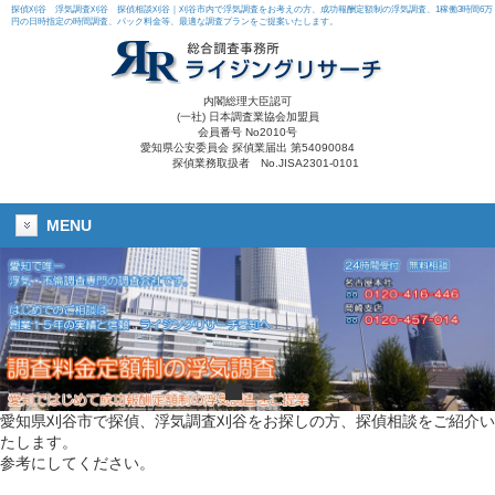
探偵刈谷 浮気調査刈谷 探偵相談刈谷｜刈谷市内で浮気調査をお考えの方、成功報酬定額制の浮気調査、1稼働3時間6万
円の日時指定の時間調査、パック料金等、最適な調査プランをご提案いたします。
内閣総理大臣認可
(一社) 日本調査業協会加盟員
会員番号 No2010号
愛知県公安委員会 探偵業届出 第54090084
探偵業務取扱者 No.JISA2301-0101
MENU
愛知県刈谷市で探偵、浮気調査刈谷をお探しの方、探偵相談をご紹介い
たします。
参考にしてください。