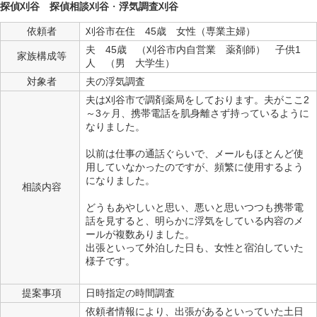
探偵刈谷
探偵相談刈谷
・
浮気調査刈谷
依頼者
刈谷市在住 45歳 女性（専業主婦）
夫 45歳 （刈谷市内自営業 薬剤師） 子供1
家族構成等
人 （男 大学生）
対象者
夫の浮気調査
夫は刈谷市で調剤薬局をしております。夫がここ2
～3ヶ月、携帯電話を肌身離さず持っているように
なりました。
以前は仕事の通話ぐらいで、メールもほとんど使
用していなかったのですが、頻繁に使用するよう
になりました。
相談内容
どうもあやしいと思い、悪いと思いつつも携帯電
話を見すると、明らかに浮気をしている内容のメ
ールが複数ありました。
出張といって外泊した日も、女性と宿泊していた
様子です。
提案事項
日時指定の時間調査
依頼者情報により、出張があるといっていた土日